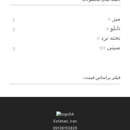
میز
4
4
محصول
تابلو
9
9
محصول
تخته نرد
0
0
محصولات
سینی
103
103
محصول
فیلتر براساس قیمت:
Esfahan, Iran
09138155826