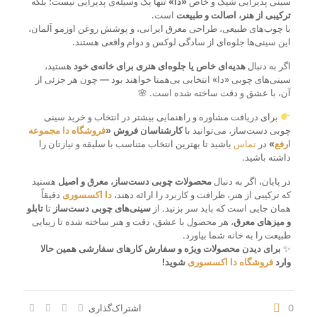
سینی پذیرایی شیک و خاص
«دا»
تنها یک وسیله‌ی پذیرایی نیست؛ بلکه
ترکیبی از هنر، اصالت و طبیعت
است.
با چوب‌های طبیعی، طراحی معرق ایرانی، و پوشش روغن اوزمو آلمان،
این سینی‌ها جلوه‌ای از سادگی لوکس و دوام واقعی هستند.
اگر به دنبال
هدیه‌ای خاص یا جلوه‌ای هنری برای خانه‌ی خود
هستید،
سینی‌های چوبی «دا» انتخابی بی‌همتا خواهند بود — چون هر جزئی از
آن، با عشق و دقت ساخته شده است. 🌸
برای دریافت مشاوره و راهنمایی بیشتر در انتخاب و خرید سینی
چوبی دست‌ساز، می‌توانید با
کارشناسان فروش «
فروشگاه دا مجموعه
ارفع
»
در
تماس
باشید تا بهترین انتخاب متناسب با سلیقه و نیازتان را
داشته باشید.
در پایان، اگر به دنبال
محصولات چوبی دست‌ساز، معرق و اصیل
هستید
که ترکیبی از هنر، ظرافت و کاربرد را ارائه دهند،
دا اکسسوری
دقیقاً
همان جایی است که باید سر بزنید. از
سینی‌های چوبی دست‌ساز
تا
تابلو‌
و میزهای معرق
، هر محصول با عشق، دقت و هنر ساخته شده تا زیبایی
طبیعت را به خانه شما بیاورد.
✨
برای دیدن محصولات ویژه و سفارش کارهای سفارشی همین حالا
وارد
فروشگاه دا اکسسوری
شوید!
0
اشتراک‌گذاری