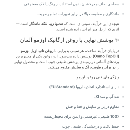
سطحی صاف و درخشان بدون استفاده از رنگ یا لاک مصنوعی
ماندگاری و مقاومت بالا در برابر تغییرات دما و رطوبت
نتیجه‌ی این فرآیند، سینی‌ای است که
نه‌تنها زیبا بلکه ماندگار
است —
اثری که از دل هنر ایرانی زاده شده است.
✨ پوشش نهایی با روغن ارگانیک اوزمو آلمان
در پایان فرآیند ساخت، هر سینی پذیرایی با
روغن تاپ اویل اوزمو
(Osmo TopOil)
پوشش داده می‌شود. این روغن یکی از معتبرترین
برندهای آلمانی در زمینه‌ی پوشش طبیعی چوب است و محصول نهایی
را
در برابر رطوبت، لک و سایش مقاوم
می‌کند.
ویژگی‌های فنی روغن اوزمو:
دارای
استاندارد اتحادیه اروپا (EU Standard)
ضد آب و ضد لک
مقاوم در برابر سایش و خط و خش
100٪ طبیعی، غیرسمی و ایمن برای محیط‌زیست
حفظ بافت و درخشندگی طبیعی چوب