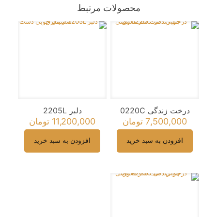
“آناهیتا 1412L”
محصولات مرتبط
نشانی ایمیل شما منتشر نخواهد شد.
بخش‌های موردنیاز علامت‌گذاری
شده‌اند
*
امتیاز شما
*
درخت زندگی 0220C
دلبر 2205L
7,500,000
تومان
11,200,000
تومان
افزودن به سبد خرید
افزودن به سبد خرید
نام
*
ایمیل
*