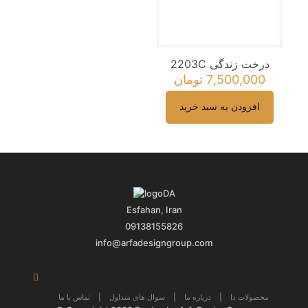
ذخیره نام، ایمیل و وبسایت من در مرورگر برای زمانی که دوباره
دیدگاهی می‌نویسم.
درخت زندگی 2203C
7,500,000
تومان
افزودن به سبد خرید
Esfahan, Iran
09138155826
info@arfadesigngroup.com
محصولات دا
|
درباره ما
|
سوال های متداول
|
تماس با ما