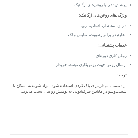
پوشش‌دهی با روغن‌های ارگانیک
ویژگی‌های روغن‌های ارگانیک:
دارای استاندارد اتحادیه اروپا
مقاوم در برابر رطوبت، سایش و لک
خدمات پشتیبانی:
روغن کاری دوره‌ای
ارسال روغن جهت روغن‌کاری توسط خریدار
توجه:
از دستمال نم‌دار برای پاک کردن استفاده شود. مواد شوینده، اسکاچ یا
شست‌وشو در ماشین ظرفشویی به پوشش روغنی آسیب می‌زند.
نقد و بررسی‌ها
اندازه
25*33
هنوز بررسی‌ای ثبت نشده است.
رنگ
اولین کسی باشید که دیدگاهی می نویسد
آبی کبالت
,
راش
,
عنابی